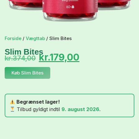
Forside
/
Vægttab
/ Slim Bites
Slim Bites
kr.
179,00
kr.
374,00
Køb Slim Bites
Begrænset lager!
Tilbud gyldigt indtil
9. august 2026
.