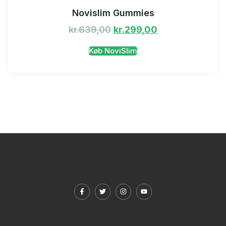
Novislim Gummies
kr.
639,00
kr.
299,00
Køb NoviSlim