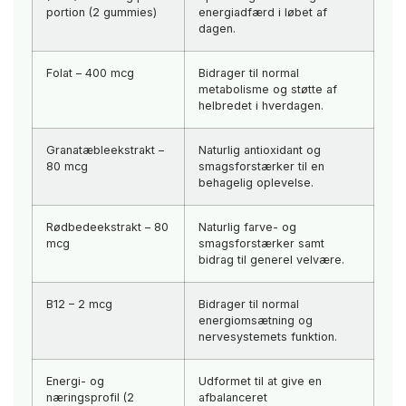
portion (2 gummies)
energiadfærd i løbet af
dagen.
Folat – 400 mcg
Bidrager til normal
metabolisme og støtte af
helbredet i hverdagen.
Granatæbleekstrakt –
Naturlig antioxidant og
80 mcg
smagsforstærker til en
behagelig oplevelse.
Rødbedeekstrakt – 80
Naturlig farve- og
mcg
smagsforstærker samt
bidrag til generel velvære.
B12 – 2 mcg
Bidrager til normal
energiomsætning og
nervesystemets funktion.
Energi- og
Udformet til at give en
næringsprofil (2
afbalanceret