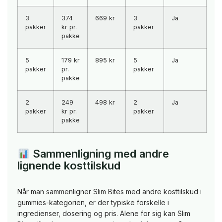
3
374
669 kr
3
Ja
pakker
kr pr.
pakker
pakke
5
179 kr
895 kr
5
Ja
pakker
pr.
pakker
pakke
2
249
498 kr
2
Ja
pakker
kr pr.
pakker
pakke
Sammenligning med andre
lignende kosttilskud
Når man sammenligner Slim Bites med andre kosttilskud i
gummies-kategorien, er der typiske forskelle i
ingredienser, dosering og pris. Alene for sig kan Slim