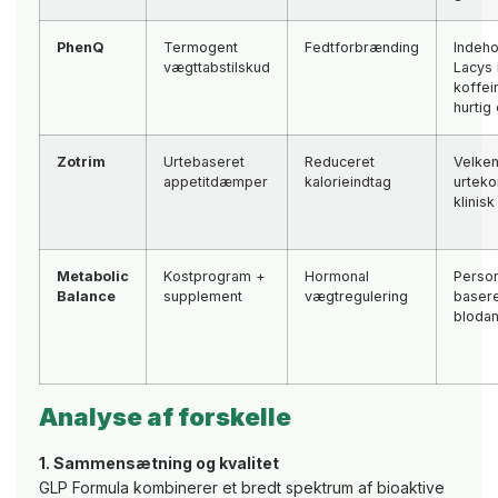
PhenQ
Termogent
Fedtforbrænding
Indeho
vægttabstilskud
Lacys
koffei
hurtig
Zotrim
Urtebaseret
Reduceret
Velken
appetitdæmper
kalorieindtag
urteko
klinisk
Metabolic
Kostprogram +
Hormonal
Person
Balance
supplement
vægtregulering
basere
blodan
Analyse af forskelle
1. Sammensætning og kvalitet
GLP Formula kombinerer et bredt spektrum af bioaktive