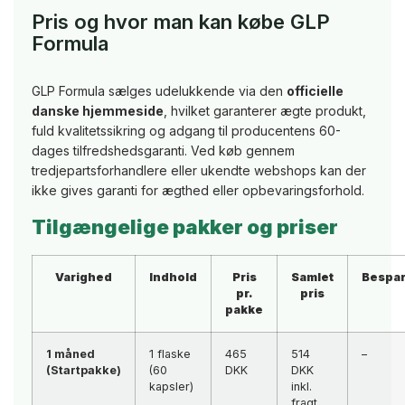
Pris og hvor man kan købe GLP
Formula
GLP Formula sælges udelukkende via den
officielle
danske hjemmeside
, hvilket garanterer ægte produkt,
fuld kvalitetssikring og adgang til producentens 60-
dages tilfredshedsgaranti. Ved køb gennem
tredjepartsforhandlere eller ukendte webshops kan der
ikke gives garanti for ægthed eller opbevaringsforhold.
Tilgængelige pakker og priser
Varighed
Indhold
Pris
Samlet
Bespar
pr.
pris
pakke
1 måned
1 flaske
465
514
–
(Startpakke)
(60
DKK
DKK
kapsler)
inkl.
fragt