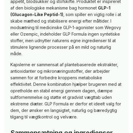
appetit, blodsukker og stofskifte. Produktet er inspireret
af den biologiske mekanisme bag hormonet
GLP-1
(Glucagon-Like Peptid-1)
, som spiller en vigtig rolle i at
skabe mæthed og stabilisere energi efter måltider. I
modsætning til medicinske GLP-1-agonister som Wegovy
eller Ozempic, indeholder GLP Formula ingen syntetiske
stoffer, men udnytter naturens egne ingredienser til at
stimulere lignende processer på en mild og naturlig
måde.
Kapslerne er sammensat af plantebaserede ekstrakter,
antioxidanter og mikronæringsstoffer, der arbejder
sammen for at forbedre kroppens metaboliske
effektivitet. Denne kombination hjælper brugeren med at
opretholde en stabil energi gennem dagen, dæmpe
sultfornemmelse og støtte et gradvist vægttab uden
ekstreme diæter. GLP Formula er derfor et ideelt valg for
dem, der ønsker en langsigtet, naturlig og bæredygtig
tilgang til vægtkontrol og velvære.
Sammensætning og ingredienser