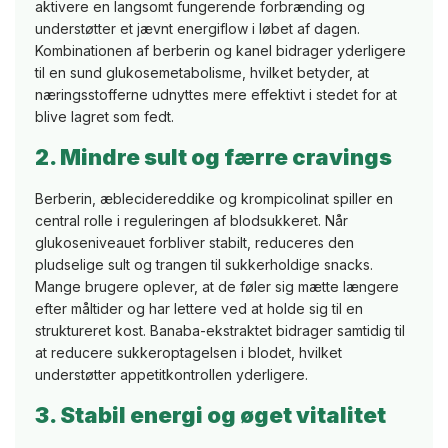
aktivere en langsomt fungerende forbrænding og
understøtter et jævnt energiflow i løbet af dagen.
Kombinationen af berberin og kanel bidrager yderligere
til en sund glukosemetabolisme, hvilket betyder, at
næringsstofferne udnyttes mere effektivt i stedet for at
blive lagret som fedt.
2. Mindre sult og færre cravings
Berberin, æblecidereddike og krompicolinat spiller en
central rolle i reguleringen af blodsukkeret. Når
glukoseniveauet forbliver stabilt, reduceres den
pludselige sult og trangen til sukkerholdige snacks.
Mange brugere oplever, at de føler sig mætte længere
efter måltider og har lettere ved at holde sig til en
struktureret kost. Banaba-ekstraktet bidrager samtidig til
at reducere sukkeroptagelsen i blodet, hvilket
understøtter appetitkontrollen yderligere.
3. Stabil energi og øget vitalitet