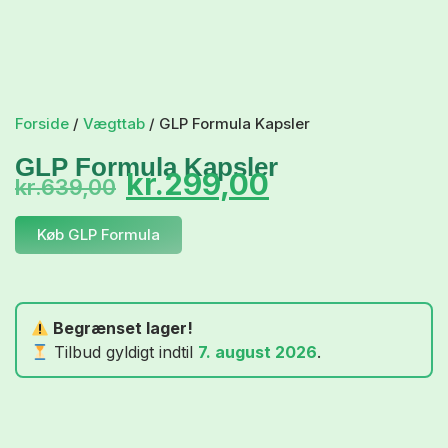
Forside
/
Vægttab
/ GLP Formula Kapsler
GLP Formula Kapsler
kr.
299,00
kr.
639,00
Køb GLP Formula
Begrænset lager!
Tilbud gyldigt indtil
7. august 2026
.