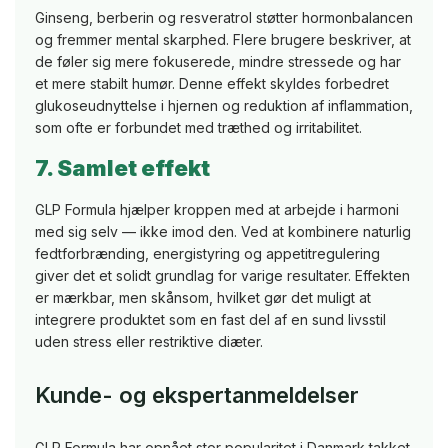
Ginseng, berberin og resveratrol støtter hormonbalancen
og fremmer mental skarphed. Flere brugere beskriver, at
de føler sig mere fokuserede, mindre stressede og har
et mere stabilt humør. Denne effekt skyldes forbedret
glukoseudnyttelse i hjernen og reduktion af inflammation,
som ofte er forbundet med træthed og irritabilitet.
7. Samlet effekt
GLP Formula hjælper kroppen med at arbejde i harmoni
med sig selv — ikke imod den. Ved at kombinere naturlig
fedtforbrænding, energistyring og appetitregulering
giver det et solidt grundlag for varige resultater. Effekten
er mærkbar, men skånsom, hvilket gør det muligt at
integrere produktet som en fast del af en sund livsstil
uden stress eller restriktive diæter.
Kunde- og ekspertanmeldelser
GLP Formula har opnået stor popularitet i Danmark takket