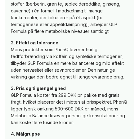
stoffer (berberin, grøn te, æblecidereddike, ginseng,
cayenne) i én formel. I modsætning til mange
konkurrenter, der fokuserer på ét aspekt (fx
termogenese eller appetitdæmpning), arbejder GLP
Formula på flere metaboliske niveauer samtidigt.
2. Effekt og tolerance
Mens produkter som PhenQ leverer hurtig
fedtforbrænding via koffein og syntetiske termogener,
tilbyder GLP Formula en mere balanceret og mild effekt
uden nervøsitet eller søvnproblemer. Den naturlige
virkning gør den bedre egnet til længerevarende brug.
3. Pris og tilgængelighed
GLP Formula koster fra 299 DKK pr. pakke med gratis
fragt, hvilket placerer det i midten af prisspektret. PhenQ
ligger typisk omkring 500–600 DKK pr. måned, mens
Metabolic Balance kræver personlige konsultationer og
kan koste flere tusinde kroner.
4. Målgruppe