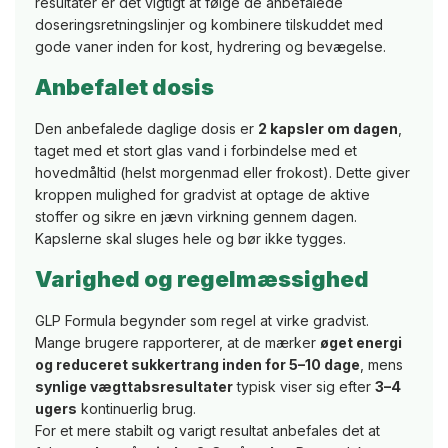
resultater er det vigtigt at følge de anbefalede
doseringsretningslinjer og kombinere tilskuddet med
gode vaner inden for kost, hydrering og bevægelse.
Anbefalet dosis
Den anbefalede daglige dosis er
2 kapsler om dagen
,
taget med et stort glas vand i forbindelse med et
hovedmåltid (helst morgenmad eller frokost). Dette giver
kroppen mulighed for gradvist at optage de aktive
stoffer og sikre en jævn virkning gennem dagen.
Kapslerne skal sluges hele og bør ikke tygges.
Varighed og regelmæssighed
GLP Formula begynder som regel at virke gradvist.
Mange brugere rapporterer, at de mærker
øget energi
og reduceret sukkertrang inden for 5–10 dage
, mens
synlige vægttabsresultater
typisk viser sig efter
3–4
ugers
kontinuerlig brug.
For et mere stabilt og varigt resultat anbefales det at