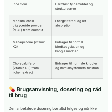
Rice flour
Harmløst fyldemiddel og
strukturbærer
Medium-chain
Energitilførsel og let
triglyceride powder
absorption
(MCT) from coconut
Menaquinone (vitamin
Bidrager til normal
K2)
blodkoagulation og
knoglesundhed
Cholecalciferol
Bidrager til normale knogler
(vitamin D3) from
og immunsystemets funktion
lichen extract
Brugsanvisning, dosering og råd
til brug
Den anbefalede dosering bør altid følges og må ikke