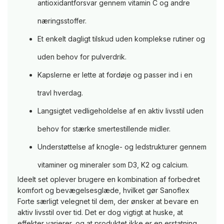
antioxidantforsvar gennem vitamin C og andre
næringsstoffer.
Et enkelt dagligt tilskud uden komplekse rutiner og
uden behov for pulverdrik.
Kapslerne er lette at fordøje og passer ind i en
travl hverdag.
Langsigtet vedligeholdelse af en aktiv livsstil uden
behov for stærke smertestillende midler.
Understøttelse af knogle- og ledstrukturer gennem
vitaminer og mineraler som D3, K2 og calcium.
Ideelt set oplever brugere en kombination af forbedret
komfort og bevægelsesglæde, hvilket gør Sanoflex
Forte særligt velegnet til dem, der ønsker at bevare en
aktiv livsstil over tid. Det er dog vigtigt at huske, at
effekter varierer, og at produktet ikke er en erstatning