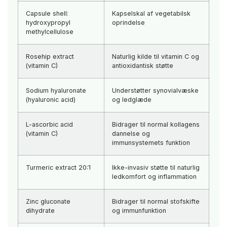
Capsule shell:
Kapselskal af vegetabilsk
hydroxypropyl
oprindelse
methylcellulose
Rosehip extract
Naturlig kilde til vitamin C og
(vitamin C)
antioxidantisk støtte
Sodium hyaluronate
Understøtter synovialvæske
(hyaluronic acid)
og ledglæde
L-ascorbic acid
Bidrager til normal kollagens
(vitamin C)
dannelse og
immunsystemets funktion
Turmeric extract 20:1
Ikke-invasiv støtte til naturlig
ledkomfort og inflammation
Zinc gluconate
Bidrager til normal stofskifte
dihydrate
og immunfunktion