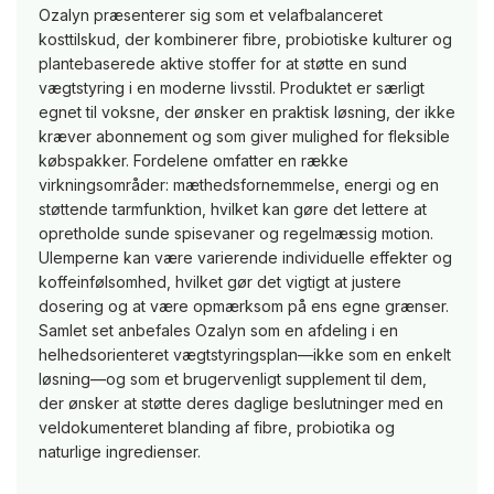
Ozalyn præsenterer sig som et velafbalanceret
kosttilskud, der kombinerer fibre, probiotiske kulturer og
plantebaserede aktive stoffer for at støtte en sund
vægtstyring i en moderne livsstil. Produktet er særligt
egnet til voksne, der ønsker en praktisk løsning, der ikke
kræver abonnement og som giver mulighed for fleksible
købspakker. Fordelene omfatter en række
virkningsområder: mæthedsfornemmelse, energi og en
støttende tarmfunktion, hvilket kan gøre det lettere at
opretholde sunde spisevaner og regelmæssig motion.
Ulemperne kan være varierende individuelle effekter og
koffeinfølsomhed, hvilket gør det vigtigt at justere
dosering og at være opmærksom på ens egne grænser.
Samlet set anbefales Ozalyn som en afdeling i en
helhedsorienteret vægtstyringsplan—ikke som en enkelt
løsning—og som et brugervenligt supplement til dem,
der ønsker at støtte deres daglige beslutninger med en
veldokumenteret blanding af fibre, probiotika og
naturlige ingredienser.