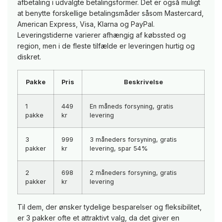
afbetaling i udvalgte betalingsformer. Det er også muligt
at benytte forskellige betalingsmåder såsom Mastercard,
American Express, Visa, Klarna og PayPal.
Leveringstiderne varierer afhængig af købssted og
region, men i de fleste tilfælde er leveringen hurtig og
diskret.
Pakke
Pris
Beskrivelse
1
449
En måneds forsyning, gratis
pakke
kr
levering
3
999
3 måneders forsyning, gratis
pakker
kr
levering, spar 54%
2
698
2 måneders forsyning, gratis
pakker
kr
levering
Til dem, der ønsker tydelige besparelser og fleksibilitet,
er 3 pakker ofte et attraktivt valg, da det giver en