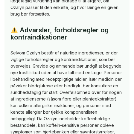
lægefaglig vurdering kan bidrage til at afgøre, om
Ozalyn passer til den enkelte, og hvor længe en given
brug bør fortsættes.
Advarsler, forholdsregler og
kontraindikationer
Selvom Ozalyn består af naturlige ingredienser, er der
vigtige forholdsregler og kontraindikationer, som bør
overvejes. Gravide og ammende bør undgå at begynde
nye kosttilskud uden at have talt med en læge. Personer
i behandling med receptpligtige midler, især medicin der
påvirker blodglukose eller blodtryk, bør konsultere en
sundhedsfaglig før start. Overfølsomhed over for nogen
af ingredienserne (såsom fibre eller planteekstrakter)
kan udløse allergiske reaktioner, og personer med
kendte allergier bør tjekke komponentlisten
omhyggeligt. Da Ozalyn indeholder koffeinholdige
bestanddele, kan koffein-sensitive personer opleve
symptomer som hjertebanken eller søvnforstyrrelser,