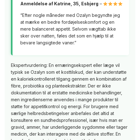
Anmeldelse af Katrine, 35, Esbjerg
–
“Efter nogle måneder med Ozalyn begyndte jeg
at mærke en bedre fordøjelseskomfort og en
mere balanceret appetit. Selvom vægttab ikke
sker over natten, føles det som en hjælp til at
bevare langsigtede vaner.”
Ekspertvurdering: En ernæringsekspert eller læge vil
typisk se Ozalyn som et kosttilskud, der kan understøtte
en kaloriekontrolleret tilgang gennem en kombination af
fibre, probiotika og planteekstrakter. Der er ikke
dokumentation til at erstatte medicinske behandlinger,
men ingredienserne anvendes i mange produkter til
støtte for appetitkontrol og energi. For brugere med
særlige helbredsbetingelser anbefales det altid at
konsultere en sundhedsprofessionel, især hvis man er
gravid, ammer, har underliggende sygdomme eller tager
medicin, der kan interagere med de aktive stoffer. En