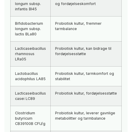
longum subsp.
og fordøjelseskomfort
infantis BI45
Bifidobacterium
Probiotisk kultur, fremmer
longum subsp.
tarmbalance
lactis BLa80
Lacticaseibacillus
Probiotisk kultur, kan bidrage til
rhamnosus
fordøjelsesstøtte
LRa05
Lactobacillus
Probiotisk kultur, tarmkomfort og
acidophilus LA85
stabilitet
Lacticaseibacillus
Probiotisk kultur, fordøjelsesstøtte
casei LC89
Clostridium
Probiotisk kultur, leverer gavnlige
butyricum
metabolitter og tarmbalance
CB39100B CFU/g