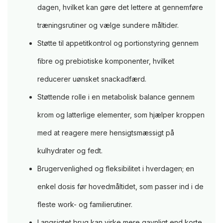
dagen, hvilket kan gøre det lettere at gennemføre
træningsrutiner og vælge sundere måltider.
Støtte til appetitkontrol og portionstyring gennem
fibre og prebiotiske komponenter, hvilket
reducerer uønsket snackadfærd.
Støttende rolle i en metabolisk balance gennem
krom og latterlige elementer, som hjælper kroppen
med at reagere mere hensigtsmæssigt på
kulhydrater og fedt.
Brugervenlighed og fleksibilitet i hverdagen; en
enkel dosis før hovedmåltidet, som passer ind i de
fleste work- og familierutiner.
Langsigtet brug kan virke mere gavnligt end korte