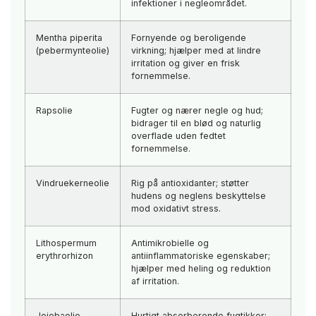
infektioner i negleområdet.
Mentha piperita
Fornyende og beroligende
(pebermynteolie)
virkning; hjælper med at lindre
irritation og giver en frisk
fornemmelse.
Rapsolie
Fugter og nærer negle og hud;
bidrager til en blød og naturlig
overflade uden fedtet
fornemmelse.
Vindruekerneolie
Rig på antioxidanter; støtter
hudens og neglens beskyttelse
mod oxidativt stress.
Lithospermum
Antimikrobielle og
erythrorhizon
antiinflammatoriske egenskaber;
hjælper med heling og reduktion
af irritation.
Jojobaolie
Hurtigt absorberende fugtikker;