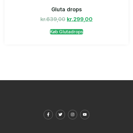
Gluta drops
kr.
639,00
kr.
299,00
Køb Glutadrops