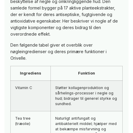
beskyttelse af negle og omkringliggende hud. Den
samlede formel bygger på 17 aktive planteekstrakter,
der er kendt for deres antiseptiske, fugtgivende og
antioxidative egenskaber. Her beskriver vi nogle af de
vigtigste komponenter og deres bidrag til den
overordnede effekt.
Den følgende tabel giver et overblik over
nøgleingredienser og deres primære funktioner i
Orivelle.
Ingrediens
Funktion
Vitamin C
Støtter kollagenproduktion og
sårhelings-processer i negle og
hud; bidrager til generel styrke og
sundhed.
Tea tree
Naturligt antifungalt og
(træolie)
antibakterielt middel; hjælper med
at bekæmpe misfarvning og