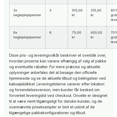
3x
3
105,00
315,00
60%
negleplejepenner
kr
kr
grat
lev
6x
6
75,00
450,00
70%
negleplejepenner
kr
kr
grat
lev
Disse pris- og leveringsvilkår beskriver et overblik over,
hvordan priserne kan variere afhængig af valg af pakke
og eventuelle rabatter. For mere præcise og aktuelle
oplysninger anbefales det at besøge den officielle
hjemmeside og se de aktuelle tilbud og betingelser ved
købsøjeblikket. Leveringstiderne varierer efter lokation
og forsendelsesversion, men kunder får besked om
forventet leveringstid ved checkout. Orivelle er designet
til at være nemt tilgængeligt for danske kunder, og de
ovennævnte priseksempler er blot et udsnit af de
tilgængelige pakkekonfigurationer og tilbud.