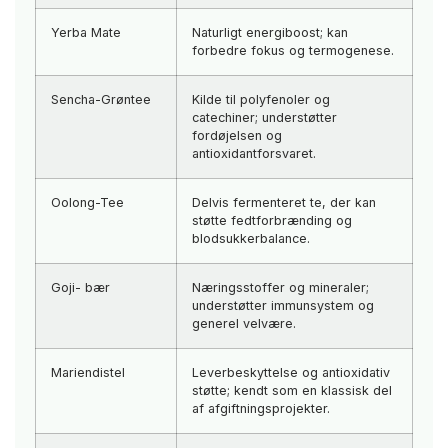
Yerba Mate
Naturligt energiboost; kan
forbedre fokus og termogenese.
Sencha-Grøntee
Kilde til polyfenoler og
catechiner; understøtter
fordøjelsen og
antioxidantforsvaret.
Oolong-Tee
Delvis fermenteret te, der kan
støtte fedtforbrænding og
blodsukkerbalance.
Goji- bær
Næringsstoffer og mineraler;
understøtter immunsystem og
generel velvære.
Mariendistel
Leverbeskyttelse og antioxidativ
støtte; kendt som en klassisk del
af afgiftningsprojekter.