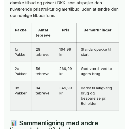
danske tilbud og priser i DKK, som afspejler den
nuværende prisstruktur og mertilbud, uden at ændre den
oprindelige tilbudsform.
Pakke
Antal
Pris
Bemærkninger
tebreve
1x
28
164,99
Standardpakke til
Pakke
tebreve
kr
start
2x
56
269,99
God værdi ved to
Pakker
tebreve
kr
ugers brug
3x
84
349,99
Bedst til langvarig
Pakker
tebreve
kr
brug og
besparelse pr.
Beholder
Sammenligning med andre