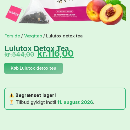
Forside
/
Vægttab
/ Lulutox detox tea
Lulutox Detox Tea
kr.
116,00
kr.
544,00
Køb Lulutox detox tea
Begrænset lager!
Tilbud gyldigt indtil
11. august 2026
.