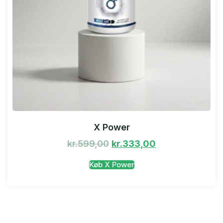
X Power
kr.
599,00
kr.
333,00
Køb X Power