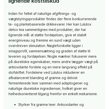
lignende kosttilskud
Inden for feltet af naturlige afgiftnings- og
vægtstyringsprodukter findes der flere konkurrerende
te- og plantebaserede drikkevarer. Her kan Lulutox
detox tea sammenlignes med produkter, der har
lignende mål: at støtte fordøjelsen, give et stabilt
energiniveau og fremme en sund vægt uden
overdreven stimulation. Nøgleforskelle ligger i
smagsprofil, sammensætning og graden af støtte til
leveren og fordøjelsen. Nogle mærker fokuserer mere
på diuretiske egenskaber, mens andre lægger vægt på
antioxidante fordele og en mere langvarig effekt på
stofskiftet. Fordelene ved Lulutox inkluderer en
afbalanceret blanding af grønne og delvist
fermenterede teer sammen med adaptogener og
naturlige diuretiske ingredienser, hvilket giver en
helhedsorienteret tilgang fremfor en enkelt mekanisme.
Styrker fra grønne teer: Antioxidanter og