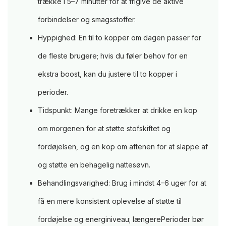
trække i 5–7 minutter for at frigive de aktive
forbindelser og smagsstoffer.
Hyppighed: En til to kopper om dagen passer for
de fleste brugere; hvis du føler behov for en
ekstra boost, kan du justere til to kopper i
perioder.
Tidspunkt: Mange foretrækker at drikke en kop
om morgenen for at støtte stofskiftet og
fordøjelsen, og en kop om aftenen for at slappe af
og støtte en behagelig nattesøvn.
Behandlingsvarighed: Brug i mindst 4–6 uger for at
få en mere konsistent oplevelse af støtte til
fordøjelse og energiniveau; længerePerioder bør