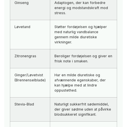
Ginseng
Adaptogen, der kan forbedre
energi og modstandskraft mod
stress.
Løvetand
Støtter fordøjelsen og hjælper
med naturlig vandbalance
gennem milde diuretiske
virkninger.
Zitronengras
Beroliger fordøjelsen og giver en
frisk note i smaken.
Ginger/Løvetvist
Har en milde diuretiske og
(Brennenselblade)
afvænnende egenskaber, der
kan hjælpe med at lindre
oppustethed.
Stevia-Blad
Naturligt sukkerfrit sødemiddel,
der giver sødme uden at påvirke
blodsukkeret signifikant.