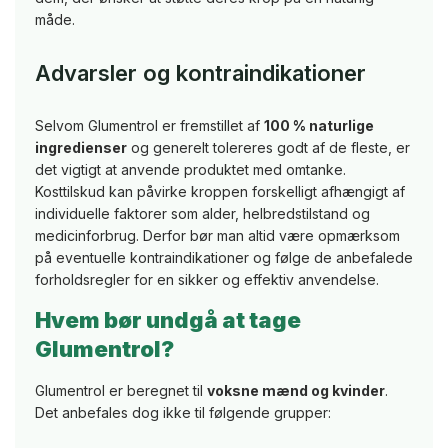
måde.
NutriaPOL
Advarsler og kontraindikationer
a
dit
:
Selvom Glumentrol er fremstillet af
100 % naturlige
ingredienser
og generelt tolereres godt af de fleste, er
det vigtigt at anvende produktet med omtanke.
Kosttilskud kan påvirke kroppen forskelligt afhængigt af
individuelle faktorer som alder, helbredstilstand og
medicinforbrug. Derfor bør man altid være opmærksom
på eventuelle kontraindikationer og følge de anbefalede
forholdsregler for en sikker og effektiv anvendelse.
Hvem bør undgå at tage
Glumentrol?
Glumentrol er beregnet til
voksne mænd og kvinder
.
Det anbefales dog ikke til følgende grupper: