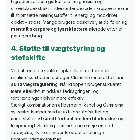
Ingredienser som gurkemeje, magnesium og
olivenbladekstrakt understøtter desuden kroppens evne
til at omsætte næringsstoffer til energi og modvirker
oxidativ stress. Mange brugere beskriver, at de føler sig
mentalt skarpere og fysisk lettere
allerede efter et
par ugers brug.
4. Støtte til vægtstyring og
stofskifte
Ved at reducere sukkeroptagelsen og forbedre
insulinfølsomheden bidrager Glumentrol indirekte til
en
sund vægtregulering
. Når kroppen bruger sukkeret
mere effektivt, mindskes fedtlagringen, og
forbrændingen bliver mere effektiv.
Særligt kombinationen af berberin, kanel og Gymnema
sylvestre hjælper med at aktivere stofskiftet og
understøtter
et sundt forhold mellem blodsukker og
kropsvægt
. Samtidig fremmer gurkemeje en god
fordøjelse, hvilket styrker kroppens naturlige
udrensningsmekanismer.