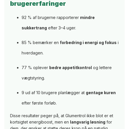
brugererfaringer
92 % af brugerne rapporterer
mindre
sukkertrang
efter 3–4 uger.
85 % bemærker en
forbedring i energi og fokus
i
hverdagen.
77 % oplever
bedre appetitkontrol
og lettere
vægtstyring.
9 ud af 10 brugere planlægger at
gentage kuren
efter første forløb.
Disse resultater peger på, at Glumentrol ikke blot er et
kortsigtet energiboost, men en
langvarig løsning
for
dem, der ønsker at støtte deres krop på en naturlig