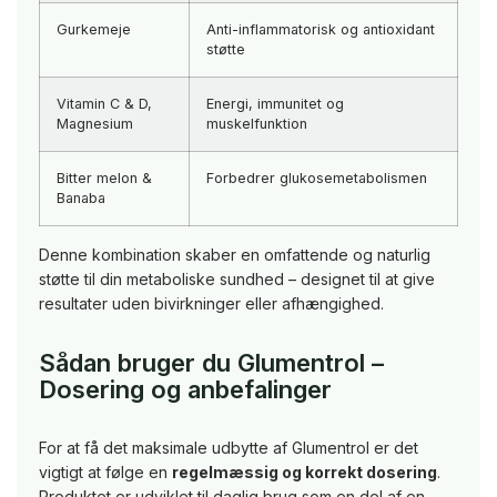
Gurkemeje
Anti-inflammatorisk og antioxidant
støtte
Vitamin C & D,
Energi, immunitet og
Magnesium
muskelfunktion
Bitter melon &
Forbedrer glukosemetabolismen
Banaba
Denne kombination skaber en omfattende og naturlig
støtte til din metaboliske sundhed – designet til at give
resultater uden bivirkninger eller afhængighed.
Sådan bruger du Glumentrol –
Dosering og anbefalinger
For at få det maksimale udbytte af Glumentrol er det
vigtigt at følge en
regelmæssig og korrekt dosering
.
Produktet er udviklet til daglig brug som en del af en