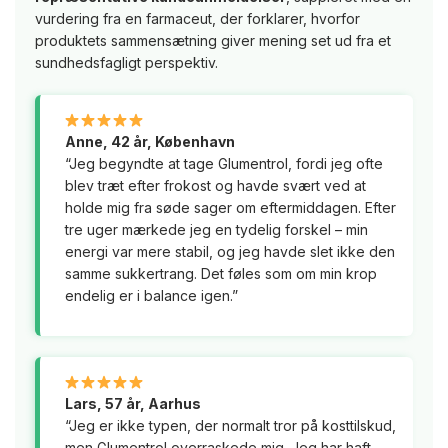
vurdering fra en farmaceut, der forklarer, hvorfor
produktets sammensætning giver mening set ud fra et
sundhedsfagligt perspektiv.
Anne, 42 år, København
“Jeg begyndte at tage Glumentrol, fordi jeg ofte
blev træt efter frokost og havde svært ved at
holde mig fra søde sager om eftermiddagen. Efter
tre uger mærkede jeg en tydelig forskel – min
energi var mere stabil, og jeg havde slet ikke den
samme sukkertrang. Det føles som om min krop
endelig er i balance igen.”
Lars, 57 år, Aarhus
“Jeg er ikke typen, der normalt tror på kosttilskud,
men Glumentrol overraskede mig. Jeg har haft