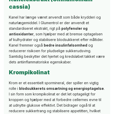
cassia)
Kanel har længe været anvendt som både krydderi og
naturlægemiddel. I Glumentrol er der anvendt et
standardiseret ekstrakt, rigt på
polyfenoler og
antioxidanter
, som hjælper med at bremse optagelsen
af kulhydrater og stabilisere blodsukkeret efter måltider.
Kanel fremmer også
bedre insulinfølsomhed
og
reducerer risikoen for pludselige sukkerudsving.
Samtidig beskytter det hjertet og kredsløbet takket være
dets antiinflammatoriske egenskaber.
Krompikolinat
Krom er et essentielt spormineral, der spiller en vigtig
rolle i
blodsukkerets omsætning og energioptagelse
.
I sin form som krompikolinat er det let optageligt for
kroppen og hjælper med at forbedre cellernes evne til
at udnytte glukose effektivt. Det bidrager også til at
reducere sukkertrang og stabilisere appetitten, hvilket