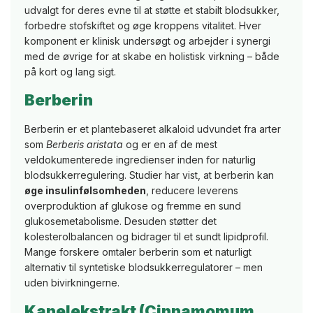
udvalgt for deres evne til at støtte et stabilt blodsukker,
forbedre stofskiftet og øge kroppens vitalitet. Hver
komponent er klinisk undersøgt og arbejder i synergi
med de øvrige for at skabe en holistisk virkning – både
på kort og lang sigt.
Berberin
Berberin er et plantebaseret alkaloid udvundet fra arter
som
Berberis aristata
og er en af de mest
veldokumenterede ingredienser inden for naturlig
blodsukkerregulering. Studier har vist, at berberin kan
øge insulinfølsomheden
, reducere leverens
overproduktion af glukose og fremme en sund
glukosemetabolisme. Desuden støtter det
kolesterolbalancen og bidrager til et sundt lipidprofil.
Mange forskere omtaler berberin som et naturligt
alternativ til syntetiske blodsukkerregulatorer – men
uden bivirkningerne.
Kanelekstrakt (Cinnamomum