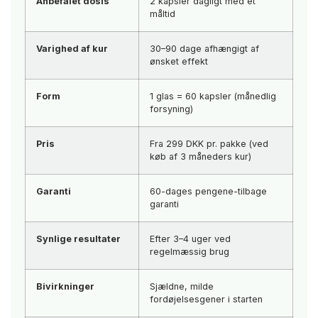
Anbefalet dosis
2 kapsler dagligt med et
måltid
Varighed af kur
30–90 dage afhængigt af
ønsket effekt
Form
1 glas = 60 kapsler (månedlig
forsyning)
Pris
Fra 299 DKK pr. pakke (ved
køb af 3 måneders kur)
Garanti
60-dages pengene-tilbage
garanti
Synlige resultater
Efter 3–4 uger ved
regelmæssig brug
Bivirkninger
Sjældne, milde
fordøjelsesgener i starten