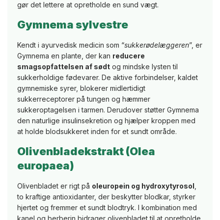
gør det lettere at opretholde en sund vægt.
Gymnema sylvestre
Kendt i ayurvedisk medicin som “
sukkerødelæggeren
”, er
Gymnema en plante, der kan
reducere
smagsopfattelsen af sødt
og mindske lysten til
sukkerholdige fødevarer. De aktive forbindelser, kaldet
gymnemiske syrer, blokerer midlertidigt
sukkerreceptorer på tungen og hæmmer
sukkeroptagelsen i tarmen. Derudover støtter Gymnema
den naturlige insulinsekretion og hjælper kroppen med
at holde blodsukkeret inden for et sundt område.
Olivenbladekstrakt (Olea
europaea)
Olivenbladet er rigt på
oleuropein og hydroxytyrosol
,
to kraftige antioxidanter, der beskytter blodkar, styrker
hjertet og fremmer et sundt blodtryk. I kombination med
kanel og berberin bidrager olivenbladet til at opretholde