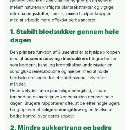
generel velvære. Dets virkning bygger på en synergi
mellem naturens kraftigste planteekstrakter og vigtige
mikronæringsstoffer, som tilsammen hjælper kroppen
med at arbejde mere effektivt og balanceret.
1. Stabilt blodsukker gennem hele
dagen
Den primære funktion af Glumentrol er at hjælpe kroppen
med at
udjævne udsving i blodsukkeret
. Ingredienser
som berberin, kanel og krompikolinat understøtter en
sund glukosemetabolisme og hjælper med at holde
blodsukkeret inden for et stabilt niveau, selv efter
måltider.
Dette betyder færre pludselige energifald, mindre
træthed og en mere jævn koncentration gennem hele
dagen. Brugere rapporterer ofte, at de efter nogle ugers
brug oplever et
roligere energiflow
og en følelse af
bedre kontrol over deres appetit.
2. Mindre sukkertrang og bedre