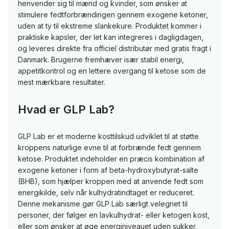
henvender sig til mænd og kvinder, som ønsker at
stimulere fedtforbrændingen gennem exogene ketoner,
uden at ty til ekstreme slankekure. Produktet kommer i
praktiske kapsler, der let kan integreres i dagligdagen,
og leveres direkte fra officiel distributør med gratis fragt i
Danmark. Brugerne fremhæver især stabil energi,
appetitkontrol og en lettere overgang til ketose som de
mest mærkbare resultater.
Hvad er GLP Lab?
GLP Lab er et moderne kosttilskud udviklet til at støtte
kroppens naturlige evne til at forbrænde fedt gennem
ketose. Produktet indeholder en præcis kombination af
exogene ketoner i form af beta-hydroxybutyrat-salte
(BHB), som hjælper kroppen med at anvende fedt som
energikilde, selv når kulhydratindtaget er reduceret.
Denne mekanisme gør GLP Lab særligt velegnet til
personer, der følger en lavkulhydrat- eller ketogen kost,
eller som ønsker at øge energiniveauet uden sukker.