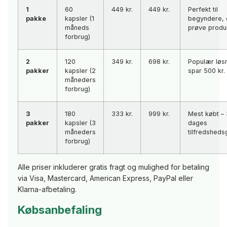
1
60
449 kr.
449 kr.
Perfekt til
pakke
kapsler (1
begyndere, d
måneds
prøve produ
forbrug)
2
120
349 kr.
698 kr.
Populær løsn
pakker
kapsler (2
spar 500 kr.
måneders
forbrug)
3
180
333 kr.
999 kr.
Mest købt –
pakker
kapsler (3
dages
måneders
tilfredsheds
forbrug)
Alle priser inkluderer gratis fragt og mulighed for betaling
via Visa, Mastercard, American Express, PayPal eller
Klarna-afbetaling.
Købsanbefaling