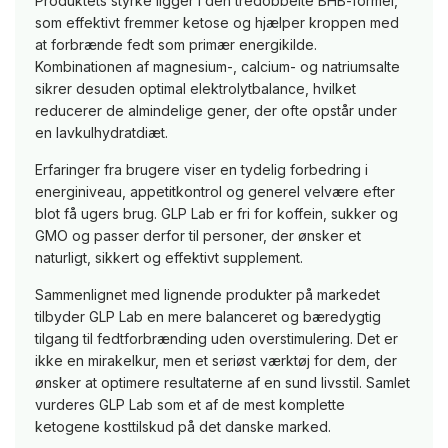
Produktets styrke ligger i den tredobbelte BHB-formel,
som effektivt fremmer ketose og hjælper kroppen med
at forbrænde fedt som primær energikilde.
Kombinationen af magnesium-, calcium- og natriumsalte
sikrer desuden optimal elektrolytbalance, hvilket
reducerer de almindelige gener, der ofte opstår under
en lavkulhydratdiæt.
Erfaringer fra brugere viser en tydelig forbedring i
energiniveau, appetitkontrol og generel velvære efter
blot få ugers brug. GLP Lab er fri for koffein, sukker og
GMO og passer derfor til personer, der ønsker et
naturligt, sikkert og effektivt supplement.
Sammenlignet med lignende produkter på markedet
tilbyder GLP Lab en mere balanceret og bæredygtig
tilgang til fedtforbrænding uden overstimulering. Det er
ikke en mirakelkur, men et seriøst værktøj for dem, der
ønsker at optimere resultaterne af en sund livsstil. Samlet
vurderes GLP Lab som et af de mest komplette
ketogene kosttilskud på det danske marked.