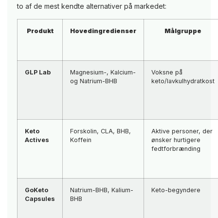
to af de mest kendte alternativer på markedet:
Produkt
Hovedingredienser
Målgruppe
GLP Lab
Magnesium-, Kalcium-
Voksne på
og Natrium-BHB
keto/lavkulhydratkost
Keto
Forskolin, CLA, BHB,
Aktive personer, der
Actives
Koffein
ønsker hurtigere
fedtforbrænding
GoKeto
Natrium-BHB, Kalium-
Keto-begyndere
Capsules
BHB