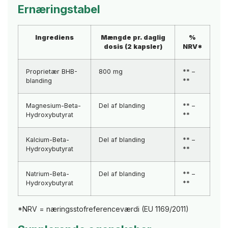
Ernæringstabel
Ingrediens
Mængde pr. daglig
%
dosis (2 kapsler)
NRV*
Proprietær BHB-
800 mg
** –
blanding
**
Magnesium-Beta-
Del af blanding
** –
Hydroxybutyrat
**
Kalcium-Beta-
Del af blanding
** –
Hydroxybutyrat
**
Natrium-Beta-
Del af blanding
** –
Hydroxybutyrat
**
*NRV = næringsstofreferenceværdi (EU 1169/2011)