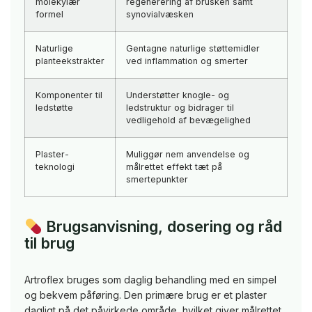
molekylær
regenerering af brusken samt
formel
synovialvæsken
Naturlige
Gentagne naturlige støttemidler
planteekstrakter
ved inflammation og smerter
Komponenter til
Understøtter knogle- og
ledstøtte
ledstruktur og bidrager til
vedligehold af bevægelighed
Plaster-
Muliggør nem anvendelse og
teknologi
målrettet effekt tæt på
smertepunkter
Brugsanvisning, dosering og råd
til brug
Artroflex bruges som daglig behandling med en simpel
og bekvem påføring. Den primære brug er et plaster
dagligt på det påvirkede område, hvilket giver målrettet