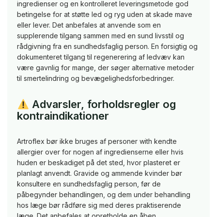
ingredienser og en kontrolleret leveringsmetode god
betingelse for at støtte led og ryg uden at skade mave
eller lever. Det anbefales at anvende som en
supplerende tilgang sammen med en sund livsstil og
rådgivning fra en sundhedsfaglig person. En forsigtig og
dokumenteret tilgang til regenerering af ledvæv kan
være gavnlig for mange, der søger alternative metoder
til smertelindring og bevægelighedsforbedringer.
Advarsler, forholdsregler og
kontraindikationer
Artroflex bør ikke bruges af personer with kendte
allergier over for nogen af ingredienserne eller hvis
huden er beskadiget på det sted, hvor plasteret er
planlagt anvendt. Gravide og ammende kvinder bør
konsultere en sundhedsfaglig person, før de
påbegynder behandlingen, og dem under behandling
hos læge bør rådføre sig med deres praktiserende
læge. Det anbefales at opretholde en åben